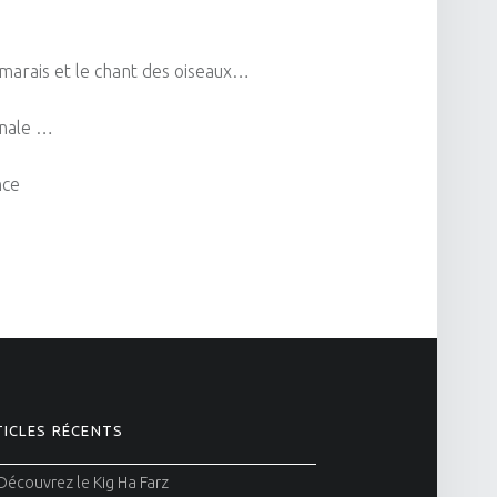
 marais et le chant des oiseaux…
rnale …
nce
ICLES RÉCENTS
Découvrez le Kig Ha Farz