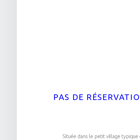
o
g
o
r
navigation
o
k
a
m
c
o
PAS DE RÉSERVATIO
n
t
Située dans le petit village typiq