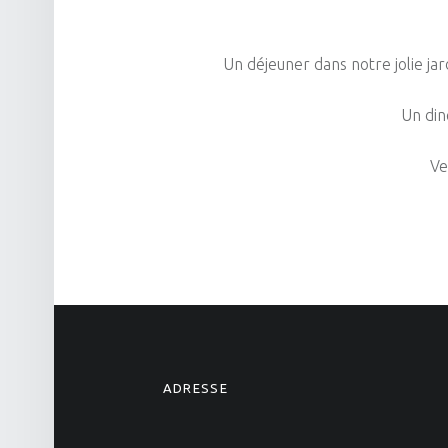
e
Un déjeuner dans notre jolie ja
n
Un din
Ve
t
ADRESSE